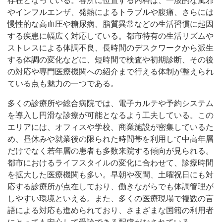
存在となっている。各所に位置する内科は、一般的な風邪
やインフルエンザ、発熱によるトラブルや腹痛、さらには
慢性的な高血圧や糖尿病、脂質異常などの生活習慣に起因
する疾患に幅広く対応している。都市特有の生活リズムや
ストレスによる体調不良、長時間のデスクワークから派生
する体調の変化などに、短時間で検査や初期診断、その後
の対応や専門医療機関への紹介まで行える体制が整えられ
ている点も魅力の一つである。
多くの診療所や総合病院では、電子カルテや予約システム
を導入し円滑な診療が可能となるよう工夫している。この
エリアには、オフィスや学校、商業施設が密集しているた
め、昼休みや就業後の限られた時間帯を利用して中高年層
だけでなく若年層の患者も多数来院する傾向が見られる。
都市におけるライフスタイルの変化に合わせて、診療時間
を拡大した医療機関も多い。早朝や夜間、土曜祝日にも対
応する診療所が点在しており、働きながらでも体調管理が
しやすい環境といえる。また、多くの医療現場で複数の言
語による対応も進められており、さまざまな国籍の利用者