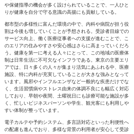
や保健指導の機会が多く設けられていることで、一人ひと
りが健康を自分で守る意識の高揚にも貢献している。
都市型の多様性に富んだ環境の中で、内科や病院が担う役
割は今後も増していくことが予想される。受診者目線での
サービス向上、働く医療従事者への支援が進むことで、こ
のエリアの住みやすさや安心感はさらに高まっていくだろ
う。健康を第一に考える人々にとって、この地域の医療体
制は日常生活に不可欠なインフラである。東京の主要エリ
アでは、日々多くの人々が集まり活気にあふれる中、医療
施設、特に内科が充実していることが大きな強みとなって
います。風邪やインフルエンザなど一般的な疾患だけでな
く、生活習慣病やストレス由来の体調不良にも幅広く対応
しており、早朝や夜間、土曜祝日にも診療可能な施設が多
く、忙しいビジネスパーソンや学生、観光客にも利用しや
すい体制が整っています。
電子カルテや予約システム、多言語対応といった利便性へ
の配慮も進んでおり、多様な背景の利用者が安心して受診