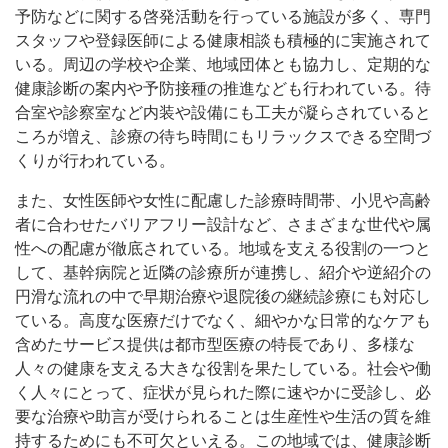
予防などに関する啓発活動を行っている施設が多く、専門
スタッフや登録医師による健康相談も積極的に実施されて
いる。周辺の学校や企業、地域団体とも協力し、定期的な
健康診断の案内や予防接種の推進なども行われている。待
合室や診察室など内装や設備にも工夫が凝らされていると
ころが増え、診療の待ち時間にもリラックスできる空間づ
くりが行われている。
また、女性医師や女性に配慮した診療時間帯、小児や高齢
者に合わせたバリアフリー設計など、さまざまな世代や属
性への配慮が徹底されている。地域を支える役割の一つと
して、基幹病院と近隣の診療所が連携し、紹介や逆紹介の
円滑な流れの中で早期治療や退院後の継続診療にも対応し
ている。高度な医療だけでなく、細やかな日常的なケアも
含めたサービス提供は都市型医療の特長であり、多様な
人々の健康を支える大きな役割を果たしている。社会や働
く人々にとって、症状が見られた際に速やかに受診し、必
要な治療や助言が受けられることは生産性や生活の質を維
持するためにも不可欠といえる。この地域では、健康診断