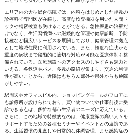
にとっても安心して受診できる配慮がなされている。
エリア内の大型総合病院では、内科をはじめとした複数の
診療科で専門医が在籍し、高度な検査機器を用いた人間ド
ックや精密検査も受けることができる。急性疾患の治療だ
けでなく、生活習慣病への継続的な管理や健康診断、予防
接種など幅広いサービスを展開しており、健康管理の拠点
として地域住民に利用されている。また、軽度な症状から
重度の病状まで段階的に適切な対応が可能な医療体制も整
備されている。医療施設へのアクセスのしやすさも魅力と
いえる。各鉄道やバス、多数の路線が集まり、交通の利便
性が高いことから、近隣はもちろん郊外や県外からも通院
がしやすい。
駅周辺やオフィスビル内、ショッピングモールのフロアに
も診療所が設けられており、買い物ついでや仕事前後に受
診できる点は、多忙な都市生活者のニーズに応えている。
さらに、この地域で特徴的なのは、健康意識の高い人々を
サポートするための各種セミナーやイベントとの連携であ
る。生活習慣の見直しや日常的な体調管理、また感染症の