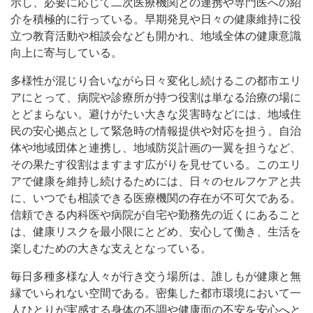
示し、必要に応じて二次医療機関との連携や専門医への紹
介を積極的に行っている。早期発見や日々の健康維持に役
立つ教育活動や相談会なども開かれ、地域全体の健康意識
向上に寄与している。
多様性が混じり合いながら日々変化し続けるこの都市エリ
アにとって、病院や診療所が持つ役割は単なる治療の場に
とどまらない。避けがたい大きな災害時などには、地域住
民の安心拠点として緊急時の情報提供や対応を担う。自治
体や地域団体と連携し、地域防災計画の一翼を担うなど、
その果たす役割はますます広がりを見せている。このエリ
アで健康を維持し続けるためには、日々のセルフケアと共
に、いつでも相談できる医療機関の存在が不可欠である。
信頼できる内科医や病院が自宅や勤務先の近くにあること
は、健康リスクを最小限にとどめ、安心して働き、生活を
楽しむための大きな支えとなっている。
毎日多種多様な人々が行き交う場所は、誰しもが健康と無
縁でいられない空間である。密集した都市環境において一
人ひとりが実感する身体の不調や健康面の不安を安心へと