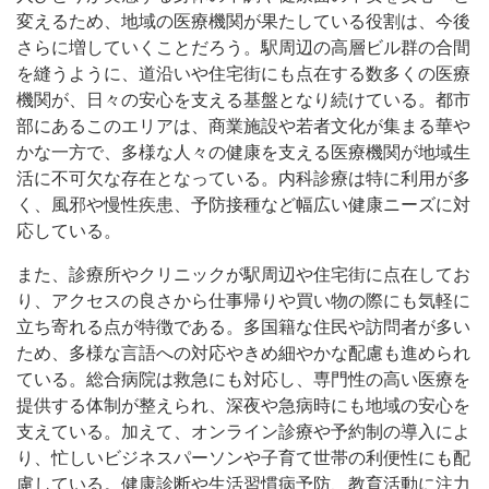
変えるため、地域の医療機関が果たしている役割は、今後
さらに増していくことだろう。駅周辺の高層ビル群の合間
を縫うように、道沿いや住宅街にも点在する数多くの医療
機関が、日々の安心を支える基盤となり続けている。都市
部にあるこのエリアは、商業施設や若者文化が集まる華や
かな一方で、多様な人々の健康を支える医療機関が地域生
活に不可欠な存在となっている。内科診療は特に利用が多
く、風邪や慢性疾患、予防接種など幅広い健康ニーズに対
応している。
また、診療所やクリニックが駅周辺や住宅街に点在してお
り、アクセスの良さから仕事帰りや買い物の際にも気軽に
立ち寄れる点が特徴である。多国籍な住民や訪問者が多い
ため、多様な言語への対応やきめ細やかな配慮も進められ
ている。総合病院は救急にも対応し、専門性の高い医療を
提供する体制が整えられ、深夜や急病時にも地域の安心を
支えている。加えて、オンライン診療や予約制の導入によ
り、忙しいビジネスパーソンや子育て世帯の利便性にも配
慮している。健康診断や生活習慣病予防、教育活動に注力