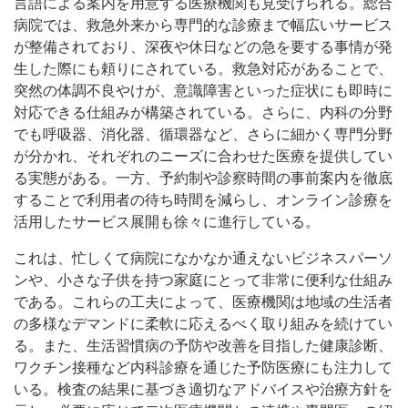
言語による案内を用意する医療機関も見受けられる。総合
病院では、救急外来から専門的な診療まで幅広いサービス
が整備されており、深夜や休日などの急を要する事情が発
生した際にも頼りにされている。救急対応があることで、
突然の体調不良やけが、意識障害といった症状にも即時に
対応できる仕組みが構築されている。さらに、内科の分野
でも呼吸器、消化器、循環器など、さらに細かく専門分野
が分かれ、それぞれのニーズに合わせた医療を提供してい
る実態がある。一方、予約制や診察時間の事前案内を徹底
することで利用者の待ち時間を減らし、オンライン診療を
活用したサービス展開も徐々に進行している。
これは、忙しくて病院になかなか通えないビジネスパーソ
ンや、小さな子供を持つ家庭にとって非常に便利な仕組み
である。これらの工夫によって、医療機関は地域の生活者
の多様なデマンドに柔軟に応えるべく取り組みを続けてい
る。また、生活習慣病の予防や改善を目指した健康診断、
ワクチン接種など内科診療を通じた予防医療にも注力して
いる。検査の結果に基づき適切なアドバイスや治療方針を