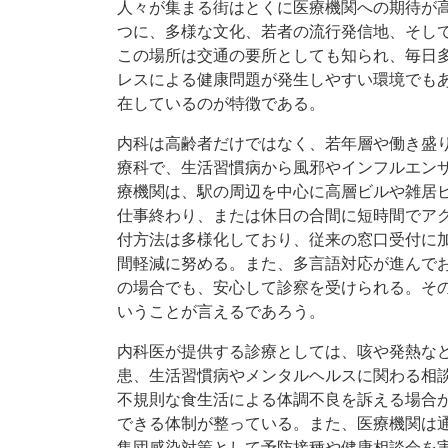
人々が集まる街はとくに医療機関への期待が
つに、多様な文化、若者の流行発信地、そし
この場所は交通の要所としても知られ、毎日
レスによる健康問題が発生しやすい環境でも
在しているのが特徴である。
内科は高齢者だけではなく、若年層や働き盛
療科で、生活習慣病から風邪やインフルエン
療機関は、駅の周辺を中心に高層ビルや雑居
仕事終わり、または休日の合間に短時間でア
付方法は多様化しており、従来の窓口受付に
間軽減に努める。また、多言語対応が進んで
の場合でも、安心して診察を受けられる。そ
いうことが言えるであろう。
内科医が提供する診療としては、咳や発熱な
患、生活習慣病やメンタルヘルスに関わる相
不規則な食生活による体調不良を訴える場合
できる体制が整っている。また、医療機関は
集団感染対策として予防接種や健康相談会を