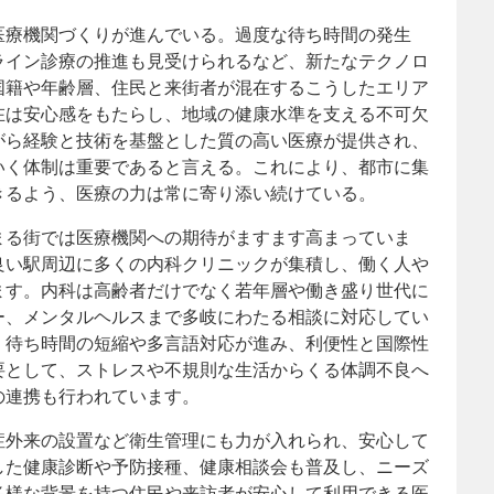
医療機関づくりが進んでいる。過度な待ち時間の発生
ライン診療の推進も見受けられるなど、新たなテクノロ
国籍や年齢層、住民と来街者が混在するこうしたエリア
在は安心感をもたらし、地域の健康水準を支える不可欠
がら経験と技術を基盤とした質の高い医療が提供され、
いく体制は重要であると言える。これにより、都市に集
きるよう、医療の力は常に寄り添い続けている。
まる街では医療機関への期待がますます高まっていま
良い駅周辺に多くの内科クリニックが集積し、働く人や
ます。内科は高齢者だけでなく若年層や働き盛り世代に
ー、メンタルヘルスまで多岐にわたる相談に対応してい
、待ち時間の短縮や多言語対応が進み、利便性と国際性
要として、ストレスや不規則な生活からくる体調不良へ
の連携も行われています。
症外来の設置など衛生管理にも力が入れられ、安心して
した健康診断や予防接種、健康相談会も普及し、ニーズ
多様な背景を持つ住民や来訪者が安心して利用できる医