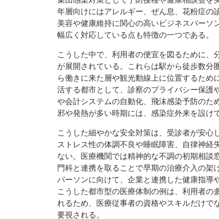
年層向けにはアレルギー、ぜん息、花粉症の
美容や健康維持に関心の高いビジネスパーソ
幅広く対応している点も特徴の一つである。
こうした中で、利用者の便宜を図るために、
が展開されている。これらは駅から徒歩数分
ら働きに来た層や観光動線上に位置するため
活する都市として、診察のプライバシー保護
や会計システムの自動化、飛沫感染予防のた
邪や発熱が多い時期には、感染症外来を設け
こうした細やかな安全対策は、受診者が安心
ストレス性の体調不良や睡眠障害、自律神経
ない。医療機関では精神的な不調の初期相談
門科と連携を取ることで早期の治療介入の架
パーソンに向けて、企業と連携した健康指導
こうした都市型の医療体制の例は、利用者の
れるため、医療従事者の資格やスキルだけで
要視される。