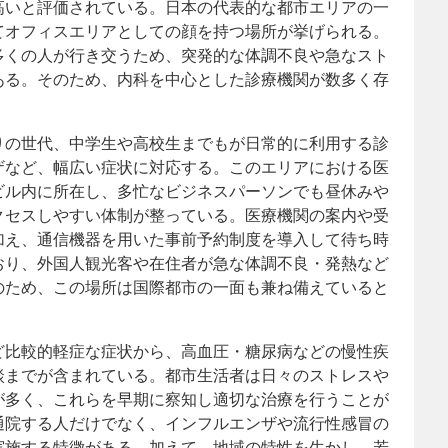
高いと評価されている。日本の代表的な都市エリアの一
てオフィスエリアとしての顔を持つ場所が挙げられる。
多くの人が行き交うため、突発的な体調不良や急なスト
ある。そのため、内科を中心とした診療機関が数多く存
りの世代、中学生や高校生までもが日常的に利用する診
ザなど、幅広い症状に対応する。このエリアにおける医
ビル内に所在し、多忙なビジネスパーソンでも昼休みや
クセスしやすい体制が整っている。医療機関の案内や受
加え、通信機器を用いた事前予約制度を導入して待ち時
おり、外国人観光客や在住者が急な体調不良・発熱など
のため、この場所は国際都市の一面も兼ね備えていると
ど比較的軽症な症状から、高血圧・糖尿病などの慢性疾
談までが含まれている。都市生活者は日々のストレスや
が多く、これらを早期に察知し適切な治療を行うことが
通院する人だけでなく、インフルエンザや流行性感冒の
実施する特徴がある。加えて、地域の特性を生かし、若