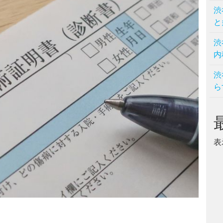
渋
と
渋
内
渋
ら
表