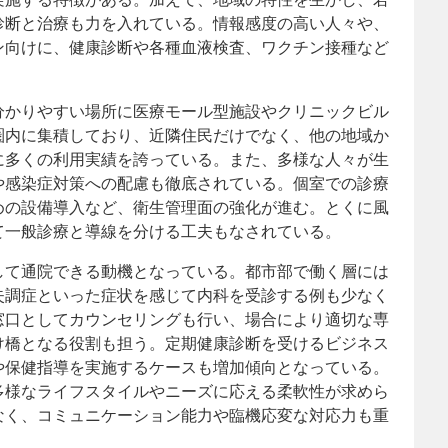
診断と治療も力を入れている。情報感度の高い人々や、
ン向けに、健康診断や各種血液検査、ワクチン接種など
分かりやすい場所に医療モール型施設やクリニックビル
圏内に集積しており、近隣住民だけでなく、他の地域か
に多くの利用実績を誇っている。また、多様な人々が生
や感染症対策への配慮も徹底されている。個室での診療
めの設備導入など、衛生管理面の強化が進む。とくに風
て一般診療と導線を分ける工夫もなされている。
して通院できる動機となっている。都市部で働く層には
失調症といった症状を感じて内科を受診する例も少なく
窓口としてカウンセリングも行い、場合により適切な専
け橋となる役割も担う。定期健康診断を受けるビジネス
や保健指導を実施するケースも増加傾向となっている。
多様なライフスタイルやニーズに応える柔軟性が求めら
なく、コミュニケーション能力や臨機応変な対応力も重