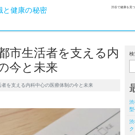
渋谷で健康を見
識と健康の秘密
都市生活者を支える内
検
の今と未来
活者を支える内科中心の医療体制の今と未来
渋
型
渋
ク