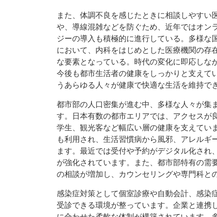
また、体調不良を感じたときに相談しやすい
や、導線混雑などを防ぐため、近年ではオン
ジーの導入も積極的に進行している。多様な
において、内科をはじめとした医療機関の存
な要素となっている。時代の変化に即応しな
今後も都市生活者の健康をしっかりと支えて
うあらゆる人々が健康で快適な生活を維持で
都市部の人口密集が進む中、多様な人々が集
す。日本有数の都市エリアでは、アクセスが
学生、観光客など幅広い層の健康を支えてい
も利用され、生活習慣病から風邪、アレルギ
ます。最近では受付や予約がデジタル化され
が強化されています。また、都市部特有の需
の相談が増加し、カウンセリングや専門科と
感染症対策として個室診療や自動会計、感染
受診できる環境が整っています。企業と連携
に合わせた柔軟な体制が構築されています。